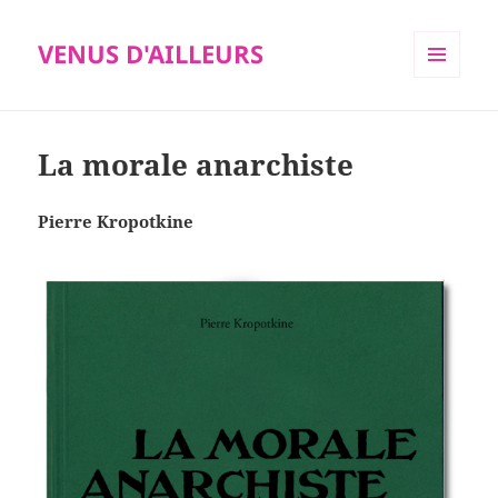
VENUS D'AILLEURS
MENU
ET
WIDGETS
La morale anarchiste
Pierre Kropotkine