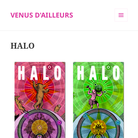
VENUS D'AILLEURS
MENU
ET
WIDGETS
HALO