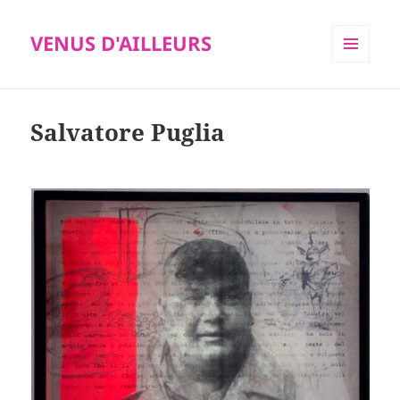
VENUS D'AILLEURS
MENU
ET
WIDGETS
Salvatore Puglia