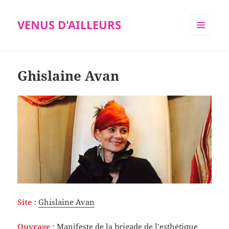
VENUS D'AILLEURS
MENU
ET
WIDGETS
Ghislaine Avan
Site
:
Ghislaine Avan
Ouvrage
:
Manifeste de la brigade de l’esthétique