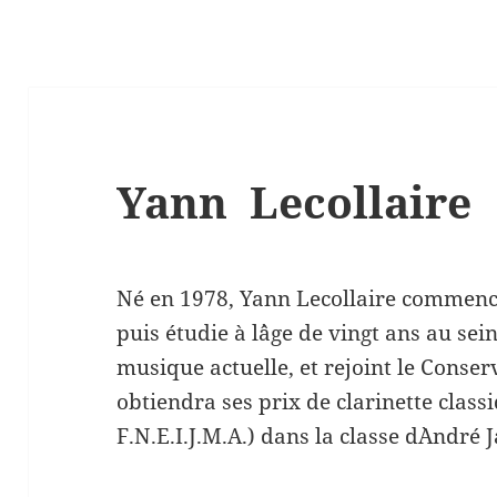
Yann Lecollaire
Né en 1978, Yann Lecollaire commenc
puis étudie à l`âge de vingt ans au se
musique actuelle, et rejoint le Conser
obtiendra ses prix de clarinette classi
F.N.E.I.J.M.A.) dans la classe d`André