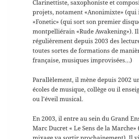
Clarinettiste, saxophoniste et composi
projets, notament «Anonimixte» (qui 
«Fonetic» (qui sort son premier disqu
montpelliérain «Rude Awakening»). I
régulièrement depuis 2003 des lecture
toutes sortes de formations de manièr
française, musiques improvisées…)
Parallèlement, il mène depuis 2002 u
écoles de musique, collège ou il ensei
ou l’éveil musical.
En 2003, il entre au sein du Grand En
Marc Ducret « Le Sens de la Marche» 
mixage va sortir prochainement). Il v