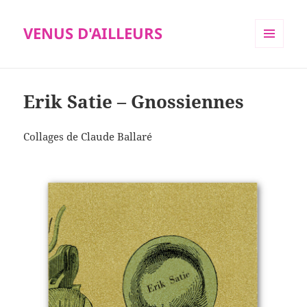
VENUS D'AILLEURS
MENU
ET
WIDGETS
Erik Satie – Gnossiennes
Collages de Claude Ballaré